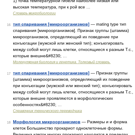
1) точка температурной гибели наиболее низкая или
высокая температура, при к рой все …
Словарь микробиологии
тип спаривания [микроорганизмов]
— mating type тип
16
спаривания [микроорганизмов]. Признак группы (штамма)
микроорганизмов, определяющий их поведение при
конъюгации (мужской или женский тип); конъюгировать
между собой могут лишь клетки, относящиеся к разным Т.с.,
которые внешне&#8230; …
Молекулярная биология и генетика. Толковый словарь.
тип спаривания [микроорганизмов]
— Признак группы
17
(штамма) микроорганизмов, определяющий их поведение
при конъюгации (мужской или женский тип); конъюгировать
между собой могут лишь клетки, относящиеся к разным Т.с.,
которые внешне проявляются в морфологических
особенностях&#8230; …
Справочник технического переводчика
Морфология микроорганизмов
— Размеры и и форма
18
клеток Большинство прокариот одноклеточные формы.
Величина клеток многих прокариот находится в пределах