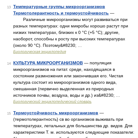
Температурные группы микроорганизмов
13
Термотолерантность и термоустойчивость
—
Различные микроорганизмы могут развиваться при
разных температурах: одни микробы хорошо растут при
низких температурах, близких к 0 °С (+5 °С); другие,
наоборот, способны к росту при высоких температурах
(около 90 °С). Поэтому&#8230; …
Биологическая энциклопедия
КУЛЬТУРА МИКРООРГАНИЗМОВ
— популяция
14
микроорганизмов на питат. среде, находящаяся в
состоянии размножения или закончившая его. Чистая
культура состоит из микроорганизмов одного вида,
смешанная (первично выделенная из природных
источников почвы, воздуха, воды и др.) из&#8230; …
Биологический энциклопедический словарь
Термоустойчивость микроорганизмов
—
15
(термотолерантность) св во организмов выживать при
температурах, летальных для большинства др. видов. Для
характеристики Т. м. используются следующие показатели: