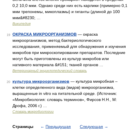
0,2 10,0 мкм. Однако среди них есть карлики (примерно 0,1
мкм трепонемы, микоплазмы) и гиганты (длиной до 100
мкм&#8230; …
Википедия
ОКРАСКА МИКРООРГАНИЗМОВ
— окраска
19
микроорганизмов, метод бактериологического
исследования, применяемый для обнаружения и изучения
микробов при микроскопировании препаратов. Последние
могут быть приготовлены из культур микробов или
нативного материала &#151; тканей органов …
Ветеринарный энциклопедический словарь
культура микроорганизмов
— культура микробная –
20
клетки определенного вида (видов) микроорганизма,
выращенные in vitro на питательной среде. (Источник:
«Микробиология: словарь терминов», Фирсов Н.Н., М:
Дрофа, 2006 г.) …
Словарь микробиологии
Страницы
←
Предыдущая
Следующая
→