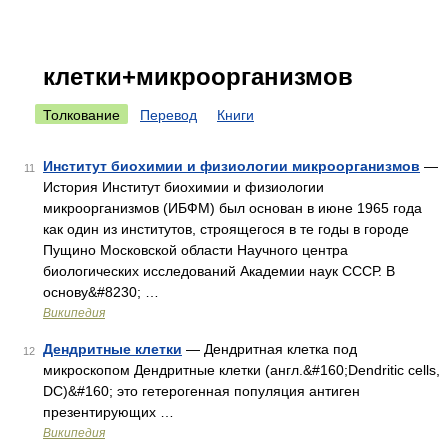
клетки+микроорганизмов
Толкование
Перевод
Книги
Институт биохимии и физиологии микроорганизмов
—
11
История Институт биохимии и физиологии
микроорганизмов (ИБФМ) был основан в июне 1965 года
как один из институтов, строящегося в те годы в городе
Пущино Московской области Научного центра
биологических исследований Академии наук СССР. В
основу&#8230; …
Википедия
Дендритные клетки
— Дендритная клетка под
12
микроскопом Дендритные клетки (англ.&#160;Dendritic cells,
DC)&#160; это гетерогенная популяция антиген
презентирующих …
Википедия